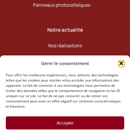
Panneaux photovoltaïques
Notre actualité
Nos réalisations
Notre actualité
Gérer le consentement
Pour offrir les meilleures expériences, nous utilisons des technologies
telles que les cookies pour stocker et/ou accéder aux informations des
Retrouvez-nous
appareils. Le fait de consentir à ces technologies nous permettra de
traiter des données telles que le comportement de navigation ou les ID
uniques sur ce site. Le fait de ne pas consentir ou de retirer son
consentement peut avoir un effet négatif sur certaines caractéristiques
et fonctions.
Accepter